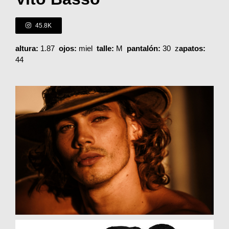
45.8K
altura:
1.87
ojos:
miel
talle:
M
pantalón:
30 z
apatos:
44