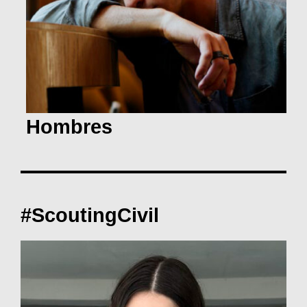
Hombres
#ScoutingCivil