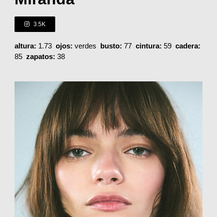
3.5K
altura:
1.73
ojos:
verdes
busto:
77
cintura:
59
cadera:
85
zapatos:
38