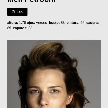
4.5K
altura:
1.76
ojos:
verdes
busto:
83
cintura:
62
cadera:
89
zapatos:
38