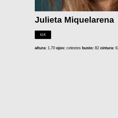
Julieta Miquelarena
61K
altura:
1.70
ojos:
celestes
busto:
82
cintura:
6