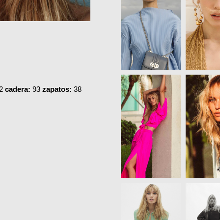
2
cadera:
93
zapatos:
38