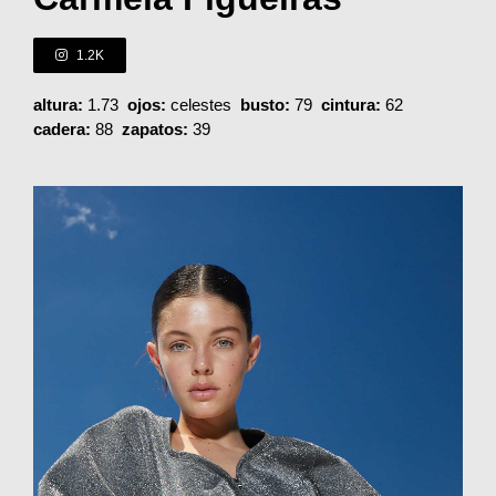
1.2K
altura:
1.73
ojos:
celestes
busto:
79
cintura:
62
cadera:
88
zapatos:
39